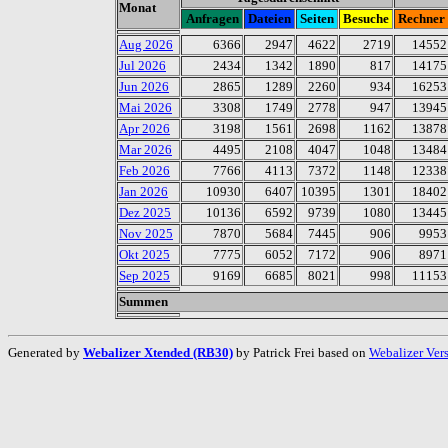
Monat
Anfragen
Dateien
Seiten
Besuche
Rechner
Aug 2026
6366
2947
4622
2719
14552
Jul 2026
2434
1342
1890
817
14175
Jun 2026
2865
1289
2260
934
16253
Mai 2026
3308
1749
2778
947
13945
Apr 2026
3198
1561
2698
1162
13878
Mar 2026
4495
2108
4047
1048
13484
Feb 2026
7766
4113
7372
1148
12338
Jan 2026
10930
6407
10395
1301
18402
Dez 2025
10136
6592
9739
1080
13445
Nov 2025
7870
5684
7445
906
9953
Okt 2025
7775
6052
7172
906
8971
Sep 2025
9169
6685
8021
998
11153
Summen
Generated by
Webalizer Xtended (RB30)
by Patrick Frei based on
Webalizer Ver